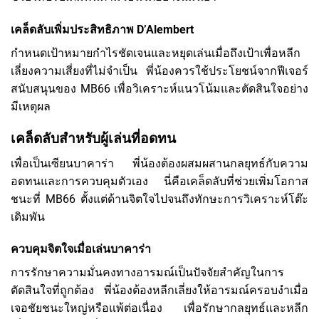
เคล็ดลับเพิ่มประสิทธิภาพ D’Alembert
กำหนดเป้าหมายกำไรชัดเจนและหยุดเล่นเมื่อถึงเป้าเพื่อหลีก
เลี่ยงความเสี่ยงที่ไม่จำเป็น พี่น้องควรใช้ประโยชน์จากฟีเจอร์
สนับสนุนของ MB66 เพื่อวิเคราะห์แนวโน้มและตัดสินใจอย่าง
มีเหตุผล
เคล็ดลับสำหรับผู้เล่นที่อดทน
เพื่อเป็นเซียนบาคาร่า พี่น้องต้องผสมผสานกลยุทธ์กับความ
อดทนและการควบคุมตัวเอง นี่คือเคล็ดลับที่ช่วยเพิ่มโอกาส
ชนะที่ MB66 ตั้งแต่ด้านจิตใจไปจนถึงทักษะการวิเคราะห์โต๊ะ
เดิมพัน
ควบคุมจิตใจเมื่อเล่นบาคาร่า
การรักษาความมั่นคงทางอารมณ์เป็นปัจจัยสำคัญในการ
ตัดสินใจที่ถูกต้อง พี่น้องต้องหลีกเลี่ยงให้อารมณ์ครอบงำเมื่อ
เจอชัยชนะใหญ่หรือแพ้ต่อเนื่อง เพื่อรักษากลยุทธ์และหลีก