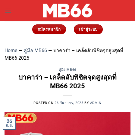
ข้าม
ไป
ยัง
เนื้อหา
สมัครสมาชิก
เข้าสู่ระบบ
Home
—
คู่มือ MB66
—
บาคาร่า – เคล็ดลับพิชิตจุดสูงสุดที่
MB66 2025
คู่มือ MB66
บาคาร่า – เคล็ดลับพิชิตจุดสูงสุดที่
MB66 2025
POSTED ON
26 กันยายน, 2025
BY
ADMIN
26
ก.ย.