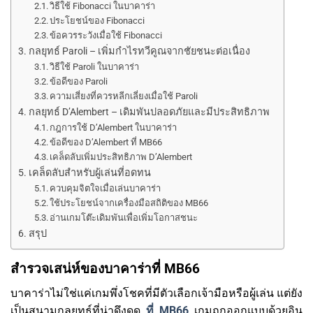
วิธีใช้ Fibonacci ในบาคาร่า
ประโยชน์ของ Fibonacci
ข้อควรระวังเมื่อใช้ Fibonacci
กลยุทธ์ Paroli – เพิ่มกำไรทวีคูณจากชัยชนะต่อเนื่อง
วิธีใช้ Paroli ในบาคาร่า
ข้อดีของ Paroli
ความเสี่ยงที่ควรหลีกเลี่ยงเมื่อใช้ Paroli
กลยุทธ์ D’Alembert – เดิมพันปลอดภัยและมีประสิทธิภาพ
กฎการใช้ D’Alembert ในบาคาร่า
ข้อดีของ D’Alembert ที่ MB66
เคล็ดลับเพิ่มประสิทธิภาพ D’Alembert
เคล็ดลับสำหรับผู้เล่นที่อดทน
ควบคุมจิตใจเมื่อเล่นบาคาร่า
ใช้ประโยชน์จากเครื่องมือสถิติของ MB66
อ่านเกมโต๊ะเดิมพันเพื่อเพิ่มโอกาสชนะ
สรุป
สำรวจเสน่ห์ของบาคาร่าที่ MB66
บาคาร่าไม่ใช่แค่เกมพึ่งโชคที่มีตัวเลือกเจ้ามือหรือผู้เล่น แต่ยัง
เป็นสนามกลยุทธ์ที่น่าดึงดูด
ที่ MB66
เกมถูกออกแบบด้วยอิน