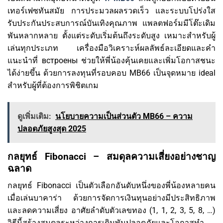
เทอร์เฟซทันสมัย การประมวลผลรวดเร็ว และระบบโปร่งใส
รับประกันประสบการณ์บันเทิงคุณภาพ แพลตฟอร์มมีโต๊ะเดิม
พันหลากหลาย ตั้งแต่ระดับเริ่มต้นถึงระดับสูง เหมาะสำหรับผู้
เล่นทุกประเภท เครื่องมือวิเคราะห์ผลลัพธ์ละเอียดและคำ
แนะนำที่ встроены ช่วยให้พี่น้องคุ้นเคยและเพิ่มโอกาสชนะ
ได้ง่ายขึ้น ด้วยการลงทุนที่รอบคอบ MB66 เป็นจุดหมาย ideal
สำหรับผู้ที่ต้องการพิชิตเกม
ดูเพิ่มเติม:
นโยบายความเป็นส่วนตัว MB66 – ความ
ปลอดภัยสูงสุด 2025
กลยุทธ์ Fibonacci – สมดุลความเสี่ยงอย่างชาญ
ฉลาด
กลยุทธ์ Fibonacci เป็นตัวเลือกอันดับหนึ่งของพี่น้องหลายคน
เมื่อเล่นบาคาร่า ด้วยการจัดการเงินทุนอย่างมีประสิทธิภาพ
และลดความเสี่ยง อาศัยลำดับตัวเลขทอง (1, 1, 2, 3, 5, 8, …)
วิธีนี้สร้างสมดุลระหว่างการเดิมพันปลอดภัยและโอกาสทำ