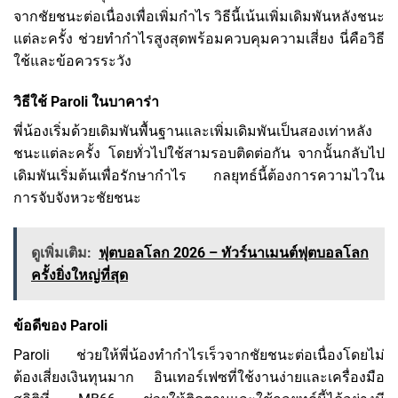
จากชัยชนะต่อเนื่องเพื่อเพิ่มกำไร วิธีนี้เน้นเพิ่มเดิมพันหลังชนะ
แต่ละครั้ง ช่วยทำกำไรสูงสุดพร้อมควบคุมความเสี่ยง นี่คือวิธี
ใช้และข้อควรระวัง
วิธีใช้ Paroli ในบาคาร่า
พี่น้องเริ่มด้วยเดิมพันพื้นฐานและเพิ่มเดิมพันเป็นสองเท่าหลัง
ชนะแต่ละครั้ง โดยทั่วไปใช้สามรอบติดต่อกัน จากนั้นกลับไป
เดิมพันเริ่มต้นเพื่อรักษากำไร กลยุทธ์นี้ต้องการความไวใน
การจับจังหวะชัยชนะ
ดูเพิ่มเติม:
ฟุตบอลโลก 2026 – ทัวร์นาเมนต์ฟุตบอลโลก
ครั้งยิ่งใหญ่ที่สุด
ข้อดีของ Paroli
Paroli ช่วยให้พี่น้องทำกำไรเร็วจากชัยชนะต่อเนื่องโดยไม่
ต้องเสี่ยงเงินทุนมาก อินเทอร์เฟซที่ใช้งานง่ายและเครื่องมือ