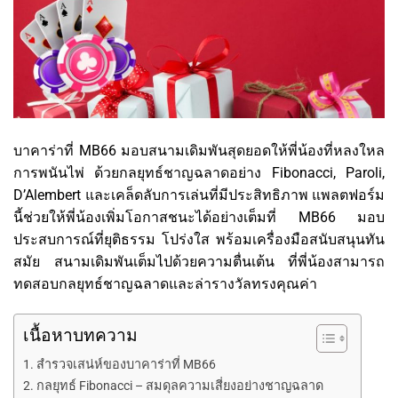
บาคาร่าที่ MB66 มอบสนามเดิมพันสุดยอดให้พี่น้องที่หลงใหล
การพนันไพ่ ด้วยกลยุทธ์ชาญฉลาดอย่าง Fibonacci, Paroli,
D’Alembert และเคล็ดลับการเล่นที่มีประสิทธิภาพ แพลตฟอร์ม
นี้ช่วยให้พี่น้องเพิ่มโอกาสชนะได้อย่างเต็มที่ MB66 มอบ
ประสบการณ์ที่ยุติธรรม โปร่งใส พร้อมเครื่องมือสนับสนุนทัน
สมัย สนามเดิมพันเต็มไปด้วยความตื่นเต้น ที่พี่น้องสามารถ
ทดสอบกลยุทธ์ชาญฉลาดและล่ารางวัลทรงคุณค่า
เนื้อหาบทความ
สำรวจเสน่ห์ของบาคาร่าที่ MB66
กลยุทธ์ Fibonacci – สมดุลความเสี่ยงอย่างชาญฉลาด