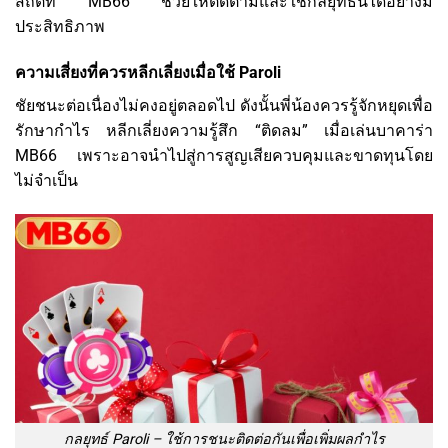
สถิติที่ MB66 ช่วยให้ติดตามและใช้กลยุทธ์นี้ได้อย่างมี
ประสิทธิภาพ
ความเสี่ยงที่ควรหลีกเลี่ยงเมื่อใช้ Paroli
ชัยชนะต่อเนื่องไม่คงอยู่ตลอดไป ดังนั้นพี่น้องควรรู้จักหยุดเพื่อ
รักษากำไร หลีกเลี่ยงความรู้สึก “ติดลม” เมื่อเล่นบาคาร่า
MB66 เพราะอาจนำไปสู่การสูญเสียควบคุมและขาดทุนโดย
ไม่จำเป็น
กลยุทธ์ Paroli – ใช้การชนะติดต่อกันเพื่อเพิ่มผลกำไร