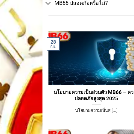
MB66 ปลอดภัยหรือไม่?
28
ก.ย.
นโยบายความเป็นส่วนตัว MB66 – ค
ปลอดภัยสูงสุด 2025
นโยบายความเป็นส [...]