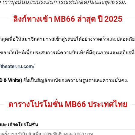
จ เรามุ่งมั่นมอบประสบการณ์ที่ปลอดภัยและยุติธรรม.
ลิงก์ทางเข้า MB66 ล่าสุด ปี 2025
งล่าสุดเพื่อให้สมาชิกสามารถเข้าสู่ระบบได้อย่างรวดเร็วและปลอด
รของเว็บไซต์เพื่อประสบการณ์ความบันเทิงที่มีคุณภาพและเสถียรที่
//theater.ru.com/
D & White)
ซึ่งเป็นสัญลักษณ์ของความหรูหราและความมั่นคง.
ตารางโปรโมชั่น MB66 ประเทศไทย
ยละเอียดโปรโมชั่น
ครั้งแรก รับโบนัสเพิ่ม 100% ทันที สูงสุด 3,000 บาท