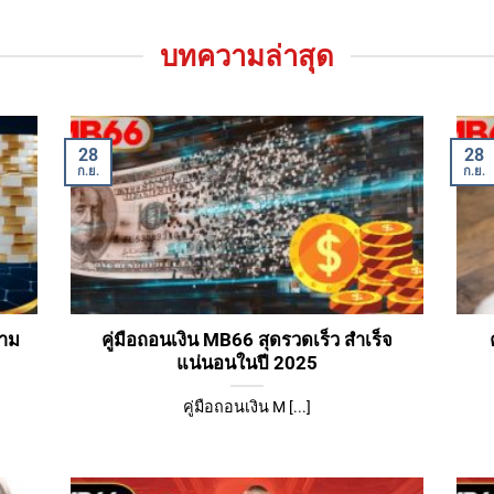
บทความล่าสุด
28
28
ก.ย.
ก.ย.
วาม
คู่มือถอนเงิน MB66 สุดรวดเร็ว สำเร็จ
แน่นอนในปี 2025
คู่มือถอนเงิน M [...]