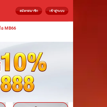
สมัครสมาชิก
เข้าสู่ระบบ
่มือ MB66