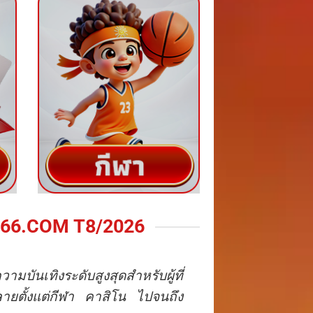
 MB66.COM T8/2026
ันเทิงระดับสูงสุดสำหรับผู้ที่
ายตั้งแต่กีฬา คาสิโน ไปจนถึง