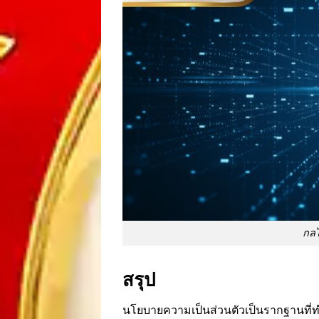
กลไ
สรุป
นโยบายความเป็นส่วนตัวเป็นรากฐานที่ทำ