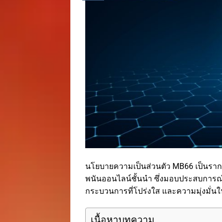
นโยบายความเป็นส่วนตัว MB66 เป็นรากฐา
พนันออนไลน์ชั้นนำ ซึ่งมอบประสบการณ์ค
กระบวนการที่โปร่งใส และความมุ่งมั่น
เนื้อหาบทความ