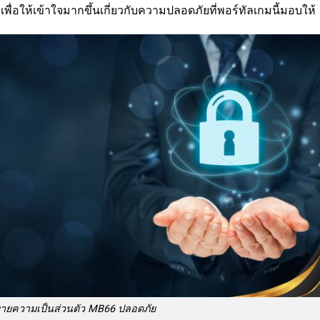
อให้เข้าใจมากขึ้นเกี่ยวกับความปลอดภัยที่พอร์ทัลเกมนี้มอบให้
ายความเป็นส่วนตัว MB66 ปลอดภัย