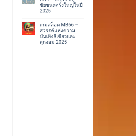
ชัยชนะครั้งใหญ่ในปี
2025
เกมสล็อต MB66 –
สวรรค์แห่งความ
บันเทิงสีเขียวและ
สุกงอม 2025