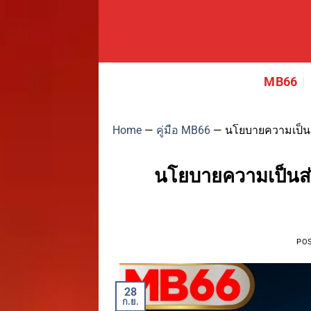
ข้าม
ไป
ยัง
เนื้อหา
MB66
Home
—
คู่มือ MB66
—
นโยบายความเป็นส
นโยบายความเป็นส่
PO
28
ก.ย.