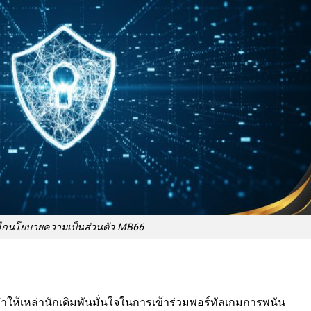
กนโยบายความเป็นส่วนตัว MB66
ให้เหล่านักเดิมพันมั่นใจในการเข้าร่วมพอร์ทัลเกมการพนัน