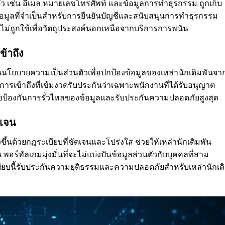
ว เช่น อีเมล หมายเลขโทรศัพท์ และข้อมูลการทำธุรกรรม ถูกเก็บ
มูลที่จำเป็นสำหรับการยืนยันบัญชีและสนับสนุนการทำธุรกรรม
ละไม่ถูกใช้เพื่อวัตถุประสงค์นอกเหนือจากบริการการพนัน
้าถึง
นโยบายความเป็นส่วนตัวเพื่อปกป้องข้อมูลของเหล่านักเดิมพันจา
เข้าถึงที่เข้มงวดรับประกันว่าเฉพาะพนักงานที่ได้รับอนุญาต
นี้ช่วยป้องกันการรั่วไหลของข้อมูลและรับประกันความปลอดภัยสูงสุด
ดเจน
้นด้วยกฎระเบียบที่ชัดเจนและโปร่งใส ช่วยให้เหล่านักเดิมพัน
ร์ทัลเกมมุ่งมั่นที่จะไม่แบ่งปันข้อมูลส่วนตัวกับบุคคลที่สาม
ยบนี้รับประกันความยุติธรรมและความปลอดภัยสำหรับเหล่านักเด