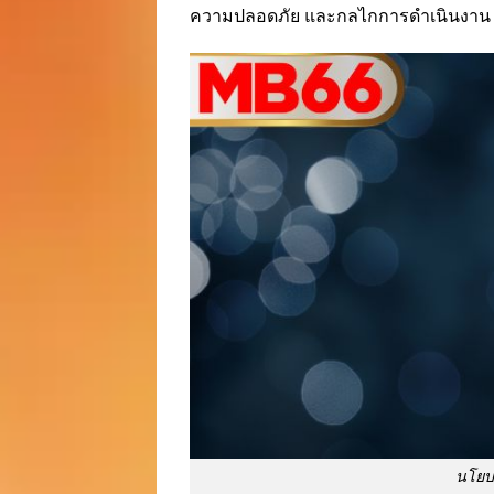
ความปลอดภัย และกลไกการดำเนินงาน เพื่
นโยบ