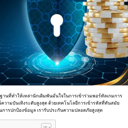
นที่ทำให้เหล่านักเดิมพันมั่นใจในการเข้าร่วมพอร์ทัลเกมการ
วามบันเทิงระดับสูงสุด ด้วยเทคโนโลยีการเข้ารหัสที่ทันสมัย
ในการปกป้องข้อมูล เรารับประกันความปลอดภัยสูงสุด