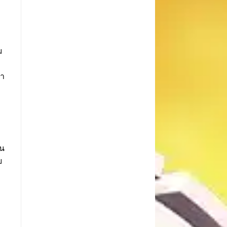
ม
่า
าน
ย