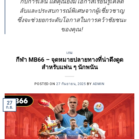
กับการเล่น แต่คุณยังมีโอกาสเรียนรู้เคล็ด
ลับและประสบการณ์พิเศษจากผู้เชี่ยวชาญ
ซึ่งจะช่วยยกระดับโอกาสในการคว้าชัยชนะ
ของคุณ!
เกม
กีฬา MB66 – จุดหมายปลายทางที่น่าดึงดูด
สำหรับแฟน ๆ นักพนัน
POSTED ON
27 กันยายน, 2025
BY
ADMIN
27
ก.ย.