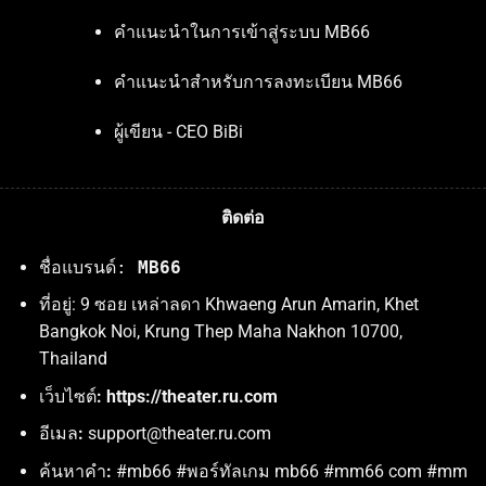
คำแนะนำในการเข้าสู่ระบบ MB66
คำแนะนำสำหรับการลงทะเบียน MB66
ผู้เขียน - CEO BiBi
ติดต่อ
ชื่อแบรนด์:
MB66
ที่อยู่: 9 ซอย เหล่าลดา Khwaeng Arun Amarin, Khet
Bangkok Noi, Krung Thep Maha Nakhon 10700,
Thailand
เว็บไซต์
:
https://theater.ru.com
อีเมล
:
support@theater.ru.com
ค้นหาคำ
:
#mb66 #พอร์ทัลเกม mb66 #mm66 com #mm